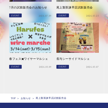
7月の試飲販売会のお知らせ
尾上製茶諫早店試飲販売会
EVENT
EVENT
2026.07.09
2026.03.23
春フェス✖️ワイヤーマルシェ
長与シーサイドマルシェ
EVENT
EVENT
2026.03.09
2026.03.07
尾上製茶諫早店試飲販売会
TOP
>
お知らせ
>