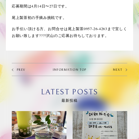
応募期間は
4
月
14
日〜
27
日です。
尾上製茶初の手摘み挑戦です。
お手伝い頂ける方、お問合せは尾上製茶0957-26-4263まで宜しく
お願い致します
????
沢山のご応募お待ちしております。
PREV
INFORMATION TOP
NEXT
LATEST POSTS
最新投稿