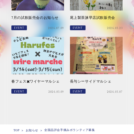
7月の試飲販売会のお知らせ
尾上製茶諫早店試飲販売会
EVENT
EVENT
2026.07.09
2026.03.23
春フェス✖️ワイヤーマルシェ
長与シーサイドマルシェ
EVENT
EVENT
2026.03.09
2026.03.07
全国品評会手摘みボランティア募集
TOP
>
お知らせ
>