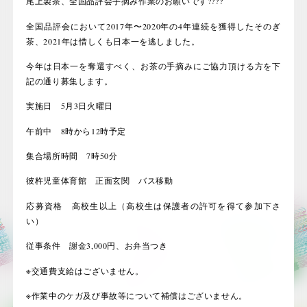
尾上製茶、全国品評会手摘み作業のお願いです
????
全国品評会において
2017
年〜
2020
年の
4
年連続を獲得したそのぎ
茶、
2021
年は惜しくも日本一を逃しました。
今年は日本一を奪還すべく、お茶の手摘みにご協力頂ける方を下
記の通り募集します。
実施日
5
月
3
日火曜日
午前中
8
時から
12
時予定
集合場所時間
7
時
50
分
彼杵児童体育館 正面玄関 バス移動
応募資格 高校生以上（高校生は保護者の許可を得て参加下さ
い）
従事条件 謝金
3,000
円、お弁当つき
※
交通費支給はございません。
※
作業中のケガ及び事故等について補償はございません。