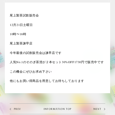
尾上製茶試飲販売会
12月21日土曜日
10時〜16時
尾上製茶諫早店
今年最後の試飲販売会は諫早店です
人気No.1のそのぎ茶澄が２本セット30%OFF1730円で販売中です
この機会にぜひお求め下さい
他にもお買い得商品を用意してお待ちしております
PREV
INFORMATION TOP
NEXT